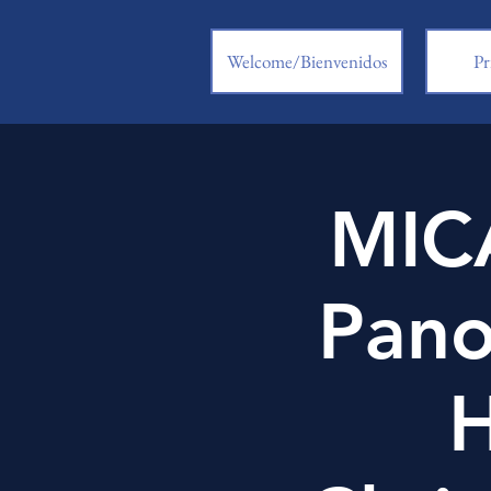
Welcome/Bienvenidos
Pr
MICA
Pano
H