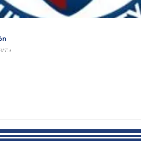
ón
GMT-4