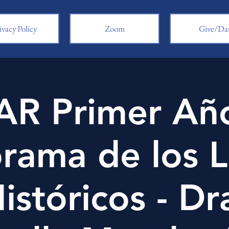
ivacy Policy
Zoom
Give/Da
R Primer Año
rama de los L
istóricos - Dr