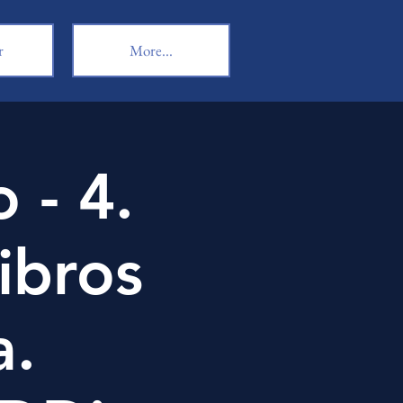
r
More...
 - 4.
ibros
a.