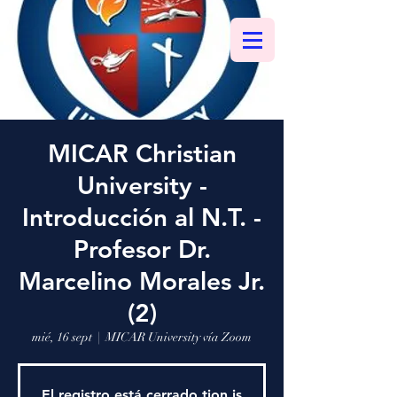
MICAR Christian
University -
Introducción al N.T. -
Profesor Dr.
Marcelino Morales Jr.
(2)
mié, 16 sept
  |  
MICAR University vía Zoom
El registro está cerrado.tion is