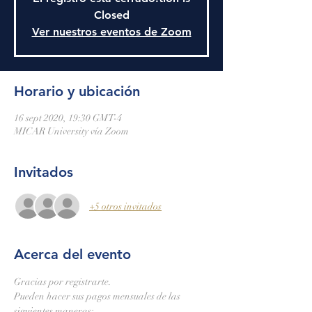
Closed
Ver nuestros eventos de Zoom
Horario y ubicación
16 sept 2020, 19:30 GMT-4
MICAR University vía Zoom
Invitados
+5 otros invitados
Acerca del evento
Gracias por registrarte.
Pueden hacer sus pagos mensuales de las 
siguientes maneras: