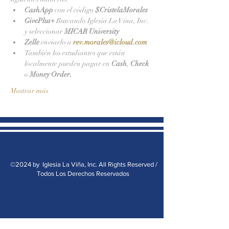
CashApp 
con el código 
$CristelaMorales
GivePlus+
 Buscando Iglesia La Vina, Inc. 
y seleccionar 
MICAR University
Zelle 
enviarlo a 
rev.morales@icloud.com
También los estudiantes que están 
localmente pueden pagar en 
Cash
, 
Check 
o 
Money Order.
Mostrar más
©2024 by Iglesia La Viña, Inc. All Rights Reserved /
Todos Los Derechos Reservados