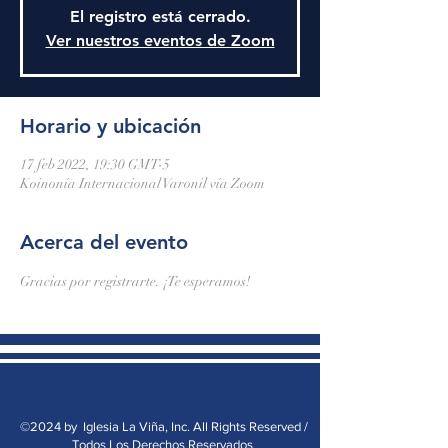
El registro está cerrado.
Ver nuestros eventos de Zoom
Horario y ubicación
17 feb 2022, 19:30 GMT-5
Koinonía Internacional Varonil vía Zoom
Acerca del evento
Gracias por registrarte. ¡Te esperamos!
©2024 by Iglesia La Viña, Inc. All Rights Reserved /
Todos Los Derechos Reservados