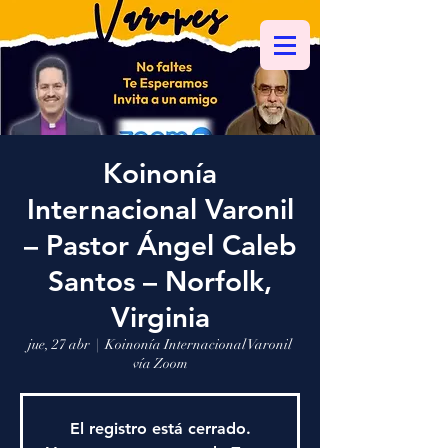
Koinonía
Internacional Varonil
– Pastor Ángel Caleb
Santos – Norfolk,
Virginia
jue, 27 abr
  |  
Koinonía Internacional Varonil
vía Zoom
El registro está cerrado.