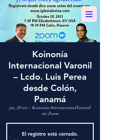
Koinonía
Internacional Varonil
– Lcdo. Luis Perea
desde Colón,
Panamá
jue, 28 oct
  |  
Koinonía Internacional Varonil
vía Zoom
El registro está cerrado.