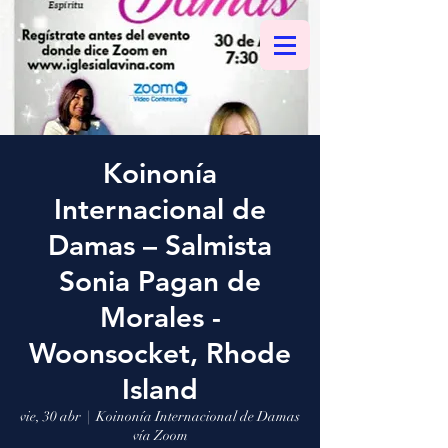
Koinonía
Internacional de
Damas – Salmista
Sonia Pagan de
Morales -
Woonsocket, Rhode
Island
vie, 30 abr
  |  
Koinonía Internacional de Damas
vía Zoom