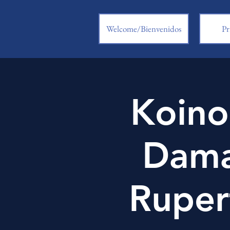
Welcome/Bienvenidos
Pr
Koino
Dama
Ruper