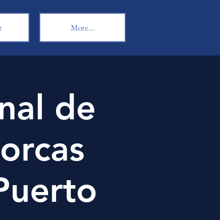
r
More...
nal de
orcas
Puerto