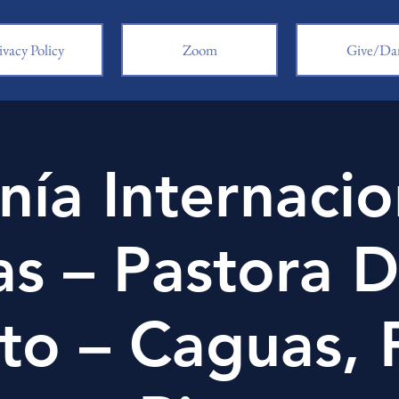
ivacy Policy
Zoom
Give/Da
nía Internacio
s – Pastora D
to – Caguas, 