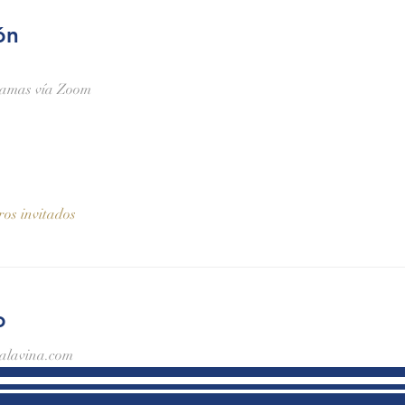
ón
Damas vía Zoom
ros invitados
o
ialavina.com