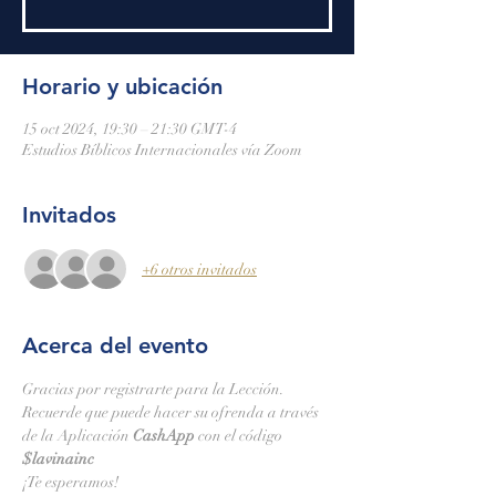
Horario y ubicación
15 oct 2024, 19:30 – 21:30 GMT-4
Estudios Bíblicos Internacionales vía Zoom
Invitados
+6 otros invitados
Acerca del evento
Gracias por registrarte para la Lección.
Recuerde que puede hacer su ofrenda a través 
de la Aplicación 
CashApp 
con el código 
$lavinainc
¡Te esperamos!