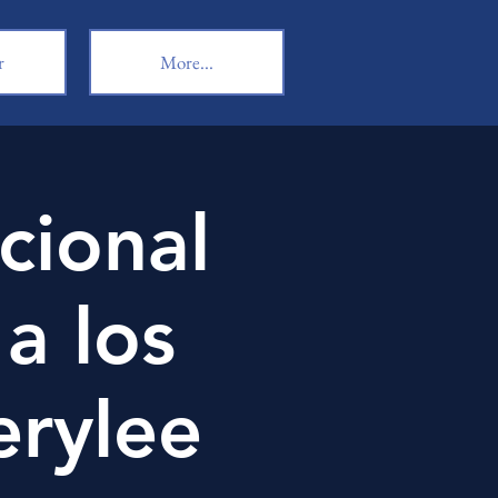
r
More...
cional
a los
erylee