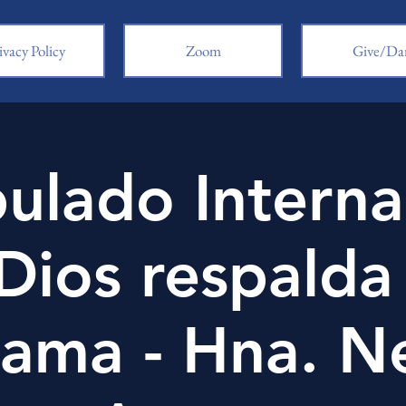
ivacy Policy
Zoom
Give/Da
pulado Interna
 Dios respalda 
lama - Hna. N