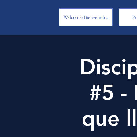
Welcome/Bienvenidos
Pr
Disci
#5 -
que l