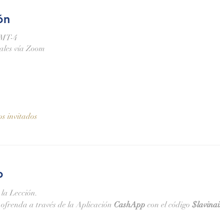
ón
GMT-4
nales vía Zoom
os invitados
o
 la Lección.
ofrenda a través de la Aplicación 
CashApp 
con el código 
$lavina