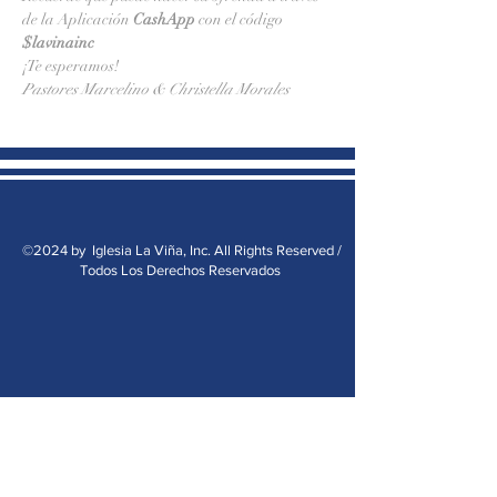
de la Aplicación 
CashApp 
con el código 
$lavinainc
¡Te esperamos!
Pastores Marcelino & Christella Morales
©2024 by Iglesia La Viña, Inc. All Rights Reserved /
Todos Los Derechos Reservados