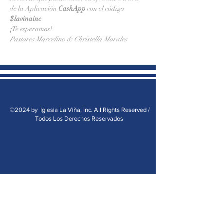
de la Aplicación 
CashApp 
con el código 
$lavinainc
¡Te esperamos!
Pastores Marcelino & Christella Morales
©2024 by Iglesia La Viña, Inc. All Rights Reserved /
Todos Los Derechos Reservados