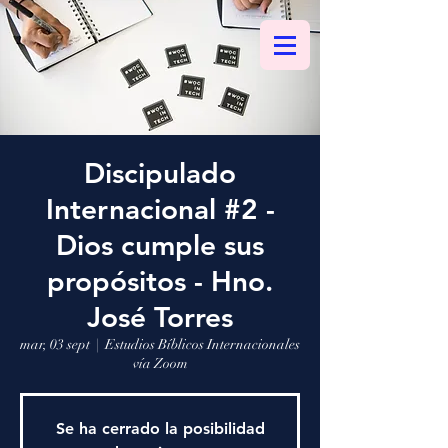
Discipulado
Internacional #2 -
Dios cumple sus
propósitos - Hno.
José Torres
mar, 03 sept
  |  
Estudios Bíblicos Internacionales
vía Zoom
Se ha cerrado la posibilidad