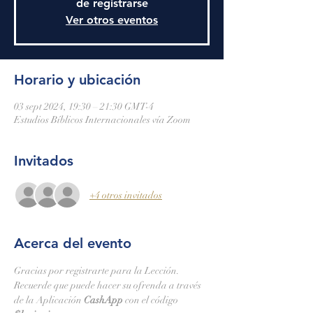
de registrarse
Ver otros eventos
Horario y ubicación
03 sept 2024, 19:30 – 21:30 GMT-4
Estudios Bíblicos Internacionales vía Zoom
Invitados
+4 otros invitados
Acerca del evento
Gracias por registrarte para la Lección.
Recuerde que puede hacer su ofrenda a través 
de la Aplicación 
CashApp 
con el código 