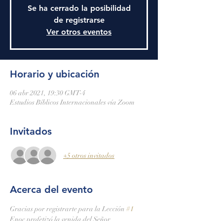
Se ha cerrado la posibilidad
de registrarse
Ver otros eventos
Horario y ubicación
06 abr 2021, 19:30 GMT-4
Estudios Bíblicos Internacionales vía Zoom
Invitados
+5 otros invitados
Acerca del evento
Gracias por registrarte para la Lección 
#1
Enoc profetizó la venida del Señor