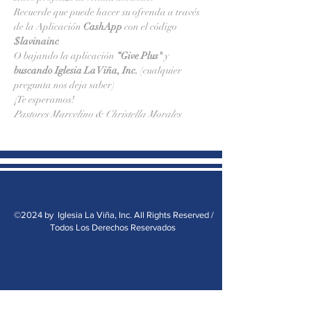
Recuerde que puede hacer su ofrenda a través 
de la Aplicación 
CashApp 
con el código 
$lavinainc
O bajando la aplicación 
“Give Plus" 
y
buscando Iglesia La Viña, Inc.
 (cualquier 
pregunta nos deja saber)
¡Te esperamos!
Pastores Marcelino & Christella Morales
©2024 by Iglesia La Viña, Inc. All Rights Reserved /
Todos Los Derechos Reservados