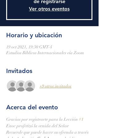
de registrarse
Ver otros eventos
Horario y ubicación
19 oct 2021, 19:30 GMT-4
Estudios Bíblicos Internacionales vía Zoom
Invitados
+9 otros invitados
Acerca del evento
Gracias por registrarte para la Lección 
#1
Enoc profetizó la venida del Señor
Recuerde que puede hacer su ofrenda a través 