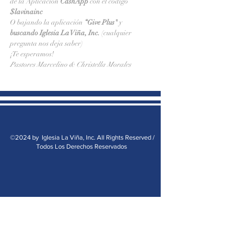
de la Aplicación 
CashApp 
con el código 
$lavinainc
O bajando la aplicación 
“Give Plus" 
y
buscando Iglesia La Viña, Inc.
 (cualquier 
pregunta nos deja saber)
¡Te esperamos!
Pastores Marcelino & Christella Morales
©2024 by Iglesia La Viña, Inc. All Rights Reserved /
Todos Los Derechos Reservados