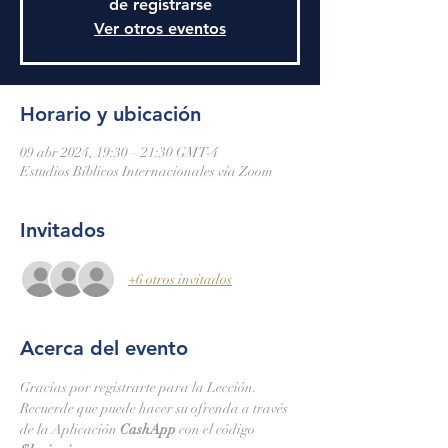
de registrarse
Ver otros eventos
Horario y ubicación
09 abr 2024, 19:30 – 21:30 GMT-4
Estudios Bíblicos Internacionales vía Zoom
Invitados
+6 otros invitados
Acerca del evento
Gracias por registrarte para la Lección.
Recuerde que puede hacer su ofrenda a través 
de la Aplicación 
CashApp 
con el código 