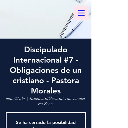
Discipulado
Internacional #7 -
Obligaciones de un
cristiano - Pastora
Morales
mar, 09 abr
  |  
Estudios Bíblicos Internacionales
vía Zoom
Se ha cerrado la posibilidad