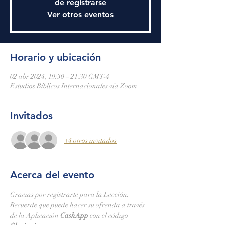
de registrarse
Ver otros eventos
Horario y ubicación
02 abr 2024, 19:30 – 21:30 GMT-4
Estudios Bíblicos Internacionales vía Zoom
Invitados
+4 otros invitados
Acerca del evento
Gracias por registrarte para la Lección.
Recuerde que puede hacer su ofrenda a través 
de la Aplicación 
CashApp 
con el código 