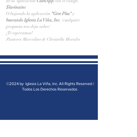
de la Aplicación 
CashApp 
con el código 
$lavinainc
O bajando la aplicación 
“Give Plus" 
y
buscando Iglesia La Viña, Inc.
 (cualquier 
pregunta nos deja saber)
¡Te esperamos!
Pastores Marcelino & Christella Morales
©2024 by Iglesia La Viña, Inc. All Rights Reserved /
Todos Los Derechos Reservados