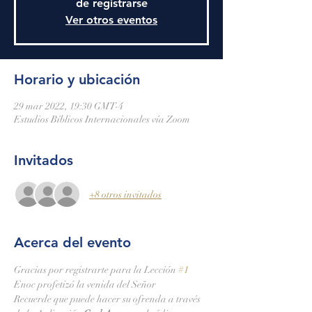
de registrarse
Ver otros eventos
Horario y ubicación
29 mar 2022, 19:30 GMT-4
Estudios Bíblicos Internacionales vía Zoom
Invitados
+8 otros invitados
Acerca del evento
Gracias por registrarte para la Lección 
#1
Enoc profetizó la venida del Señor
Recuerde que puede hacer su ofrenda a través 