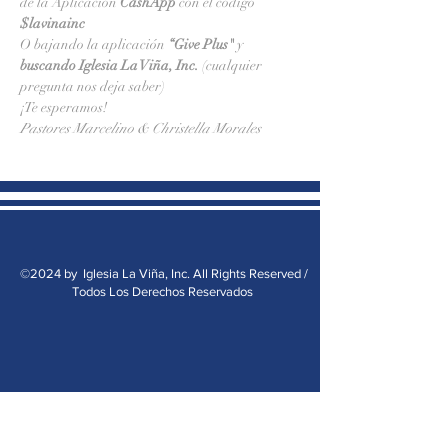
de la Aplicación 
CashApp 
con el código 
$lavinainc
O bajando la aplicación 
“Give Plus" 
y
buscando Iglesia La Viña, Inc.
 (cualquier 
pregunta nos deja saber)
¡Te esperamos!
Pastores Marcelino & Christella Morales
©2024 by Iglesia La Viña, Inc. All Rights Reserved /
Todos Los Derechos Reservados