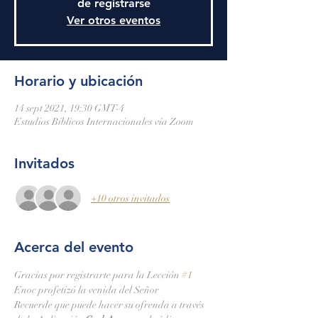
de registrarse
Ver otros eventos
Horario y ubicación
14 sept 2021, 19:30 GMT-4
Estudios Bíblicos Internacionales vía Zoom
Invitados
+10 otros invitados
Acerca del evento
Gracias por registrarte para la Lección 
#1
Enoc profetizó la venida del Señor
Recuerde que puede hacer su ofrenda a través 