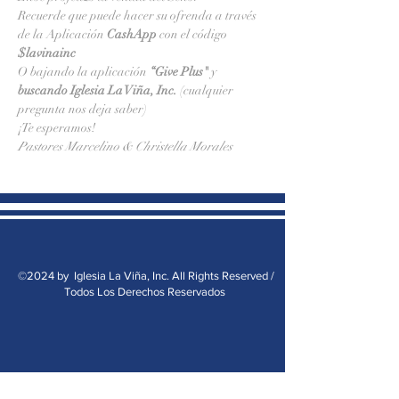
Recuerde que puede hacer su ofrenda a través 
de la Aplicación 
CashApp 
con el código 
$lavinainc
O bajando la aplicación 
“Give Plus" 
y
buscando Iglesia La Viña, Inc.
 (cualquier 
pregunta nos deja saber)
¡Te esperamos!
Pastores Marcelino & Christella Morales
©2024 by Iglesia La Viña, Inc. All Rights Reserved /
Todos Los Derechos Reservados