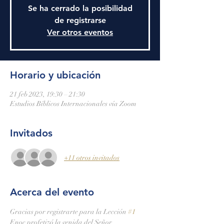
Se ha cerrado la posibilidad
de registrarse
Ver otros eventos
Horario y ubicación
21 feb 2023, 19:30 – 21:30
Estudios Bíblicos Internacionales vía Zoom
Invitados
+11 otros invitados
Acerca del evento
Gracias por registrarte para la Lección 
#1
Enoc profetizó la venida del Señor