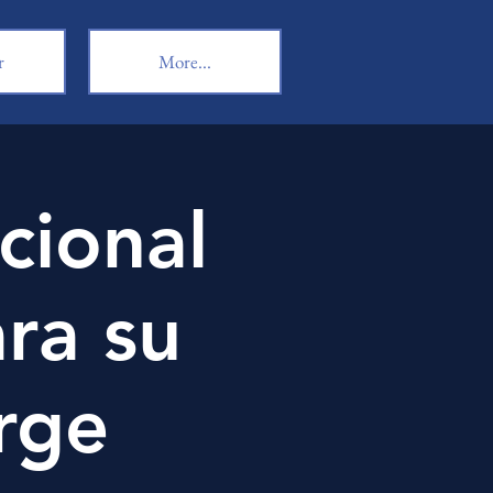
r
More...
cional
ra su
rge