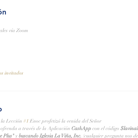
ón
nales vía Zoom
os invitados
o
 la Lección 
#1
 Enoc profetizó la venida del Señor
ofrenda a través de la Aplicación 
CashApp 
con el código 
$lavina
e Plus" 
y
 buscando Iglesia La Viña, Inc.
 (cualquier pregunta nos de