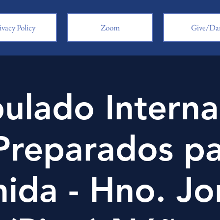
ivacy Policy
Zoom
Give/Da
pulado Interna
Preparados pa
nida - Hno. Jo