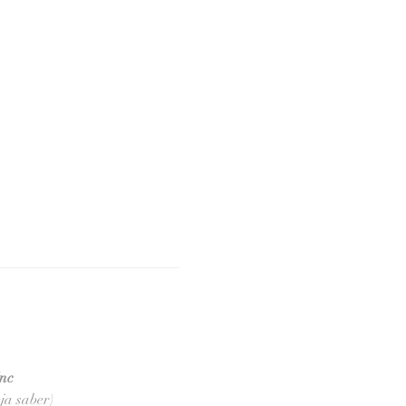
inc
ja saber)