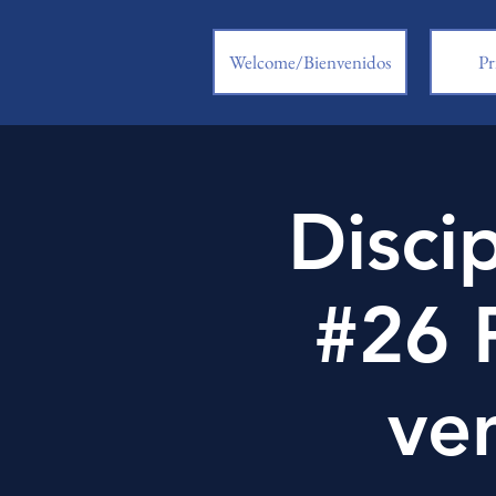
Welcome/Bienvenidos
Pr
Disci
#26 
ve