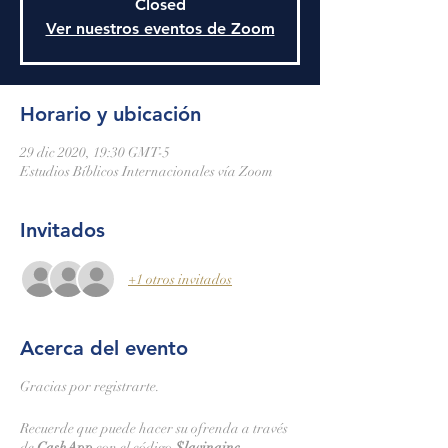
Closed
Ver nuestros eventos de Zoom
Horario y ubicación
29 dic 2020, 19:30 GMT-5
Estudios Bíblicos Internacionales vía Zoom
Invitados
+1 otros invitados
Acerca del evento
Gracias por registrarte.
Recuerde que puede hacer su ofrenda a través
de
CashApp
con el código
$lavinainc