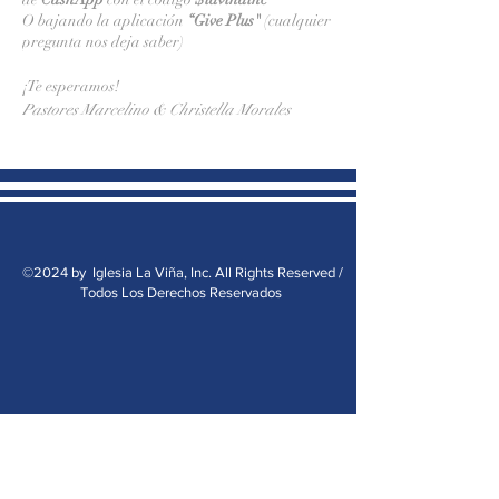
O bajando la aplicación
“Give Plus"
(cualquier
pregunta nos deja saber)
¡Te esperamos!
Pastores Marcelino & Christella Morales
©2024 by Iglesia La Viña, Inc. All Rights Reserved /
Todos Los Derechos Reservados