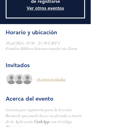
de registrarse
Ver otros eventos
Horario y ubicación
30 jul 2024, 19:30 – 21:30 GMT-4
Estudios Bíblicos Internacionales vía Zoom
Invitados
+6 otros invitados
Acerca del evento
Gracias por registrarte para la Lección.
Recuerde que puede hacer su ofrenda a través 
de la Aplicación 
CashApp 
con el código 