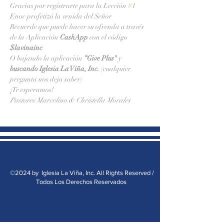
Gracias por registrarte para la Lección 
#1
Enoc profetizó la venida del Señor
Recuerde que puede hacer su ofrenda a través 
de la Aplicación 
CashApp 
con el código 
$lavinainc
O bajando la aplicación 
“Give Plus" 
y
buscando Iglesia La Viña, Inc.
 (cualquier 
pregunta nos deja saber)
¡Te esperamos!
Pastores Marcelino & Christella Morales
©2024 by Iglesia La Viña, Inc. All Rights Reserved /
Todos Los Derechos Reservados