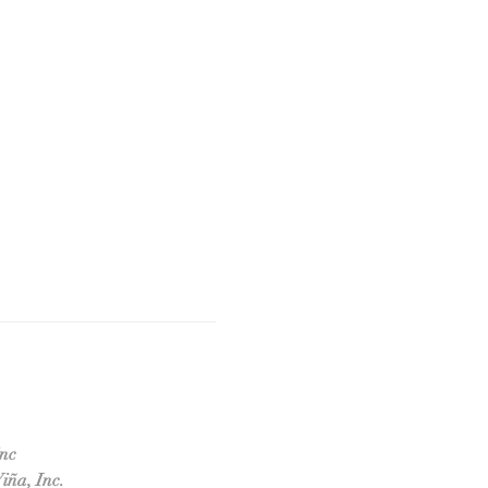
inc
iña, Inc.