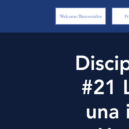
Welcome/Bienvenidos
Pr
Disci
#21 L
una 