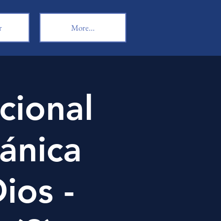
r
More...
cional
tánica
ios -