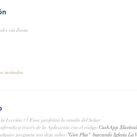
ón
nales vía Zoom
os invitados
o
 la Lección 
#1
 Enoc profetizó la venida del Señor
ofrenda a través de la Aplicación 
con el código 
CashApp 
$lavina
ualquier pregunta nos deja saber)
“Give Plus" 
 buscando Iglesia La V