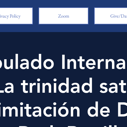
ivacy Policy
Zoom
Give/Da
pulado Interna
a trinidad sa
imitación de D