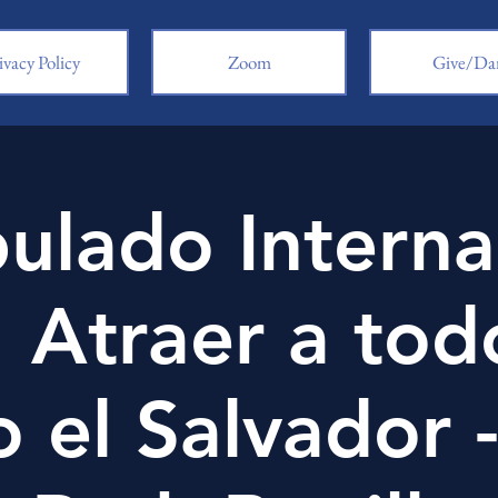
ivacy Policy
Zoom
Give/Da
pulado Interna
 Atraer a tod
o el Salvador 