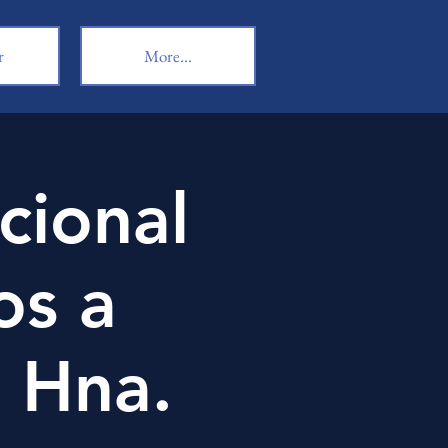
r
More...
cional
os a
- Hna.