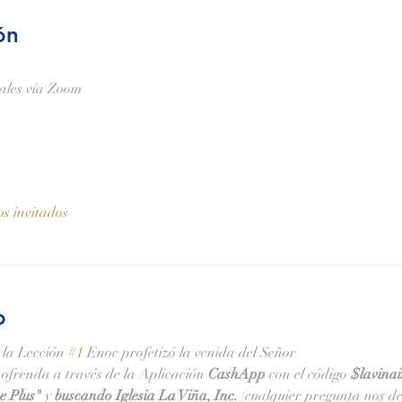
ón
nales vía Zoom
os invitados
o
 la Lección 
#1
 Enoc profetizó la venida del Señor
ofrenda a través de la Aplicación 
CashApp 
con el código 
$lavina
e Plus" 
y
 buscando Iglesia La Viña, Inc.
 (cualquier pregunta nos de