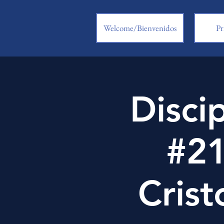
Welcome/Bienvenidos
Pr
Disci
#21
Crist