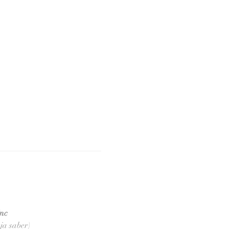
inc
ja saber)