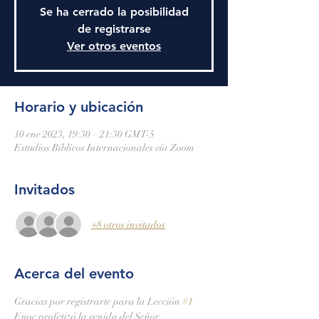
Se ha cerrado la posibilidad
de registrarse
Ver otros eventos
Horario y ubicación
10 ene 2023, 19:30 – 21:30 GMT-5
Estudios Bíblicos Internacionales vía Zoom
Invitados
+8 otros invitados
Acerca del evento
Gracias por registrarte para la Lección 
#1
Enoc profetizó la venida del Señor