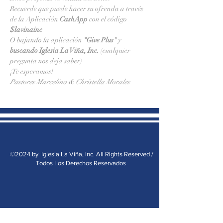
Recuerde que puede hacer su ofrenda a través 
de la Aplicación 
CashApp 
con el código 
$lavinainc
O bajando la aplicación 
“Give Plus" 
y
buscando Iglesia La Viña, Inc.
 (cualquier 
pregunta nos deja saber)
¡Te esperamos!
Pastores Marcelino & Christella Morales
©2024 by Iglesia La Viña, Inc. All Rights Reserved /
Todos Los Derechos Reservados