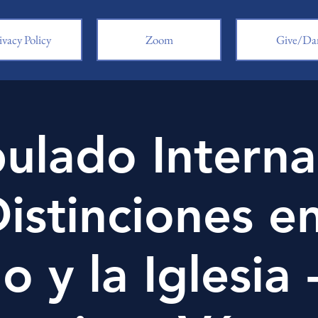
ivacy Policy
Zoom
Give/Da
pulado Interna
Distinciones en
 y la Iglesia 