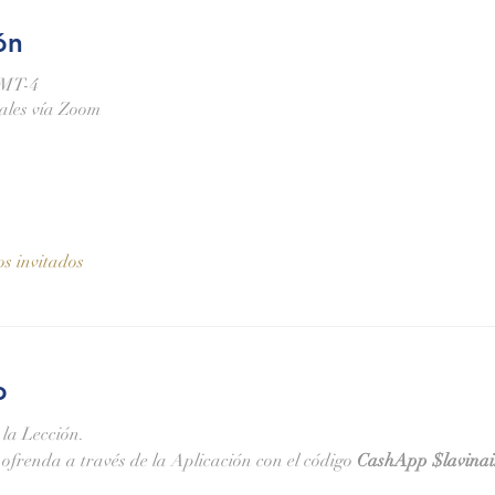
ón
GMT-4
nales vía Zoom
os invitados
o
 la Lección.
ofrenda a través de la Aplicación 
con el código 
CashApp 
$lavina