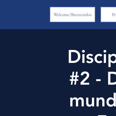
Welcome/Bienvenidos
Pr
Disci
#2 - 
mundo