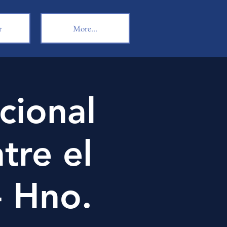
r
More...
cional
tre el
- Hno.