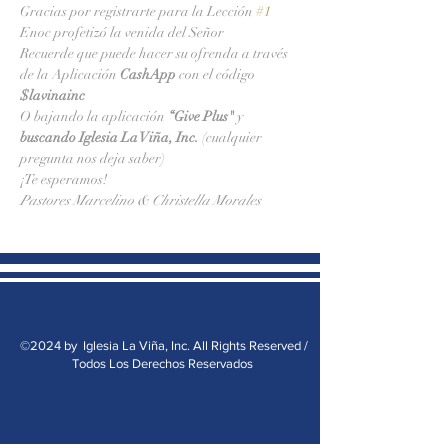
Gracias por registrarte para la Lección 
#1
Enoc profetizó la venida del Señor
Recuerde que puede hacer su ofrenda a través 
de la Aplicación 
CashApp 
con el código 
$lavinainc
O bajando la aplicación 
“Give Plus" 
y
buscando Iglesia La Viña, Inc.
 (cualquier 
pregunta nos deja saber)
¡Te esperamos!
Pastores Marcelino & Christella Morales
©2024 by Iglesia La Viña, Inc. All Rights Reserved /
Todos Los Derechos Reservados