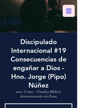
Discipulado
Internacional #19
Consecuencias de
engañar a Dios -
Hno. Jorge (Pipo)
Núñez
mar, 13 may
  |  
Estudios Bíblicos
Internacionales vía Zoom