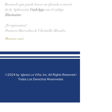
Recuerde que puede hacer su ofrenda a través 
de la Aplicación 
CashApp 
con el código 
$lavinainc
¡Te esperamos!
Pastores Marcelino & Christella Morales
Mostrar más
©2024 by Iglesia La Viña, Inc. All Rights Reserved /
Todos Los Derechos Reservados