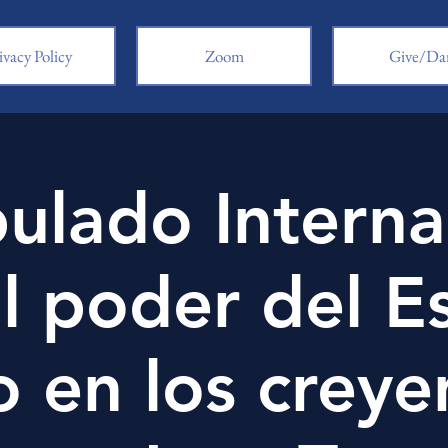
ivacy Policy
Zoom
Give/Da
pulado Interna
l poder del Es
 en los creye