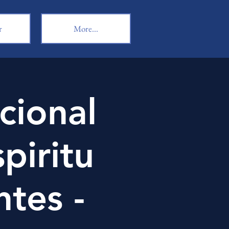
r
More...
cional
piritu
ntes -