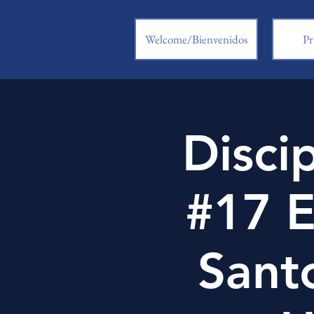
Welcome/Bienvenidos
Pr
Disci
#17 E
Santo