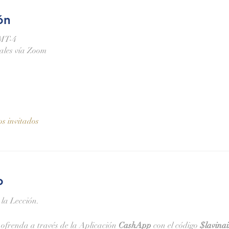
ón
GMT-4
nales vía Zoom
os invitados
o
 la Lección.
ofrenda a través de la Aplicación 
CashApp 
con el código 
$lavina