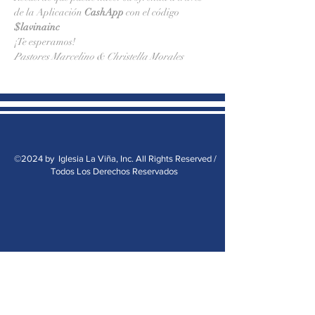
de la Aplicación 
CashApp 
con el código 
$lavinainc
¡Te esperamos!
Pastores Marcelino & Christella Morales
©2024 by Iglesia La Viña, Inc. All Rights Reserved /
Todos Los Derechos Reservados