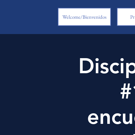
Welcome/Bienvenidos
Pr
Disci
#
encu