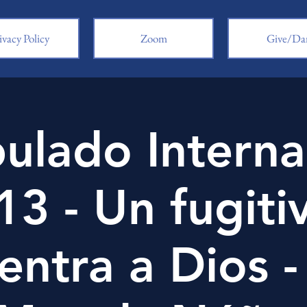
ivacy Policy
Zoom
Give/Da
pulado Interna
13 - Un fugiti
entra a Dios -