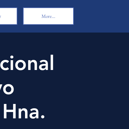
r
More...
cional
vo
 Hna.