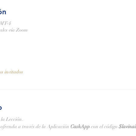
ón
GMT-4
nales vía Zoom
os invitados
o
 la Lección.
ofrenda a través de la Aplicación 
CashApp 
con el código 
$lavina