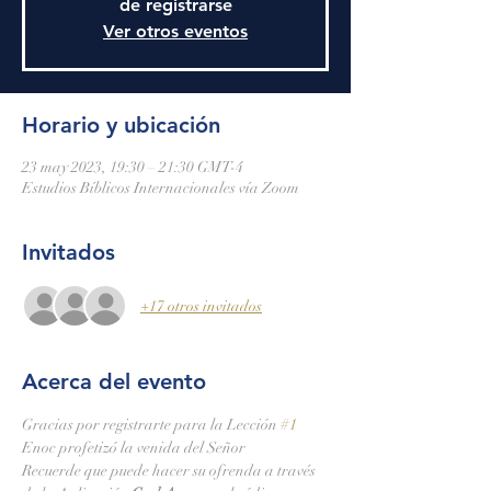
de registrarse
Ver otros eventos
Horario y ubicación
23 may 2023, 19:30 – 21:30 GMT-4
Estudios Bíblicos Internacionales vía Zoom
Invitados
+17 otros invitados
Acerca del evento
Gracias por registrarte para la Lección 
#1
Enoc profetizó la venida del Señor
Recuerde que puede hacer su ofrenda a través 