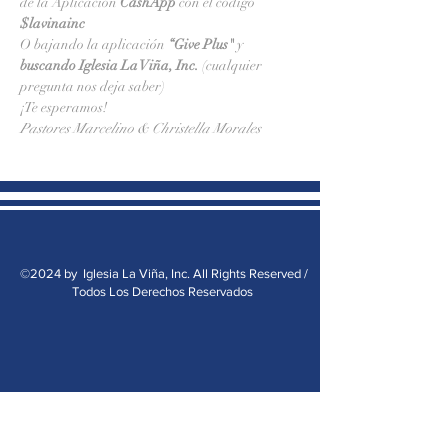
de la Aplicación 
CashApp 
con el código 
$lavinainc
O bajando la aplicación 
“Give Plus" 
y
buscando Iglesia La Viña, Inc.
 (cualquier 
pregunta nos deja saber)
¡Te esperamos!
Pastores Marcelino & Christella Morales
©2024 by Iglesia La Viña, Inc. All Rights Reserved /
Todos Los Derechos Reservados