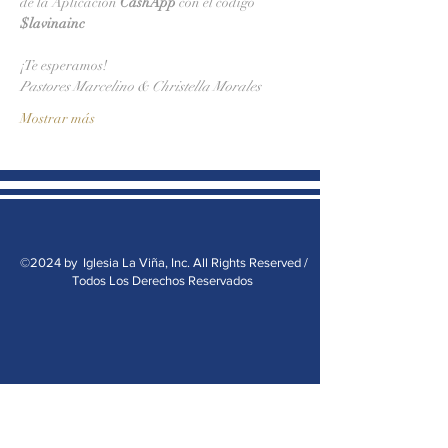
de la Aplicación 
CashApp 
con el código 
$lavinainc
¡Te esperamos!
Pastores Marcelino & Christella Morales
Mostrar más
©2024 by Iglesia La Viña, Inc. All Rights Reserved /
Todos Los Derechos Reservados