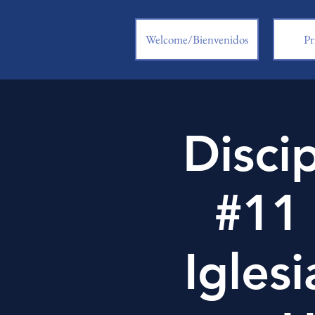
Welcome/Bienvenidos
Pr
Disci
#11 
Iglesi