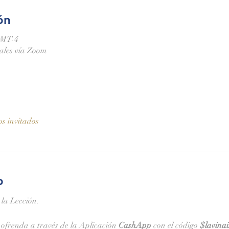
ón
GMT-4
nales vía Zoom
os invitados
o
 la Lección.
ofrenda a través de la Aplicación 
CashApp 
con el código 
$lavina