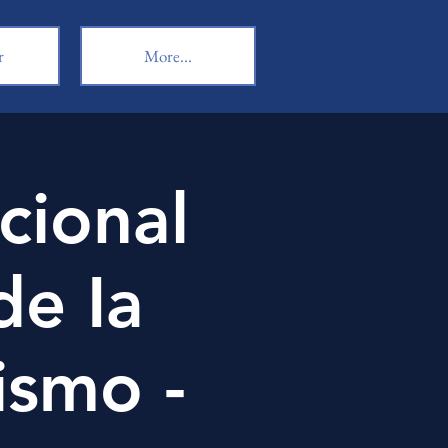
r
More...
cional
de Ia
cismo -