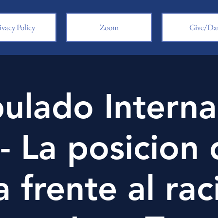
ivacy Policy
Zoom
Give/Da
pulado Interna
- La posicion 
a frente al ra