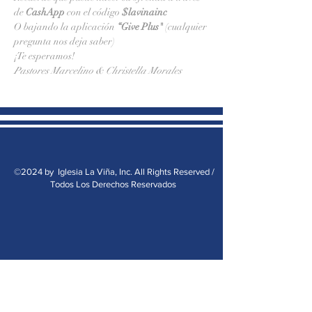
de 
CashApp 
con el código 
$lavinainc
O bajando la aplicación 
“Give Plus"
 (cualquier 
pregunta nos deja saber)
¡Te esperamos!
Pastores Marcelino & Christella Morales
©2024 by Iglesia La Viña, Inc. All Rights Reserved /
Todos Los Derechos Reservados