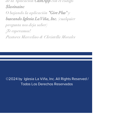
de la Aplicación 
CashApp 
con el código 
$lavinainc
O bajando la aplicación 
“Give Plus" 
y
buscando Iglesia La Viña, Inc.
 (cualquier 
pregunta nos deja saber)
¡Te esperamos!
Pastores Marcelino & Christella Morales
©2024 by Iglesia La Viña, Inc. All Rights Reserved /
Todos Los Derechos Reservados