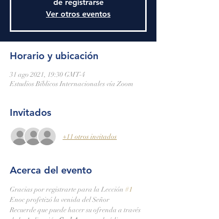
de registrarse
Ver otros eventos
Horario y ubicación
31 ago 2021, 19:30 GMT-4
Estudios Bíblicos Internacionales vía Zoom
Invitados
+11 otros invitados
Acerca del evento
Gracias por registrarte para la Lección 
#1
Enoc profetizó la venida del Señor
Recuerde que puede hacer su ofrenda a través 